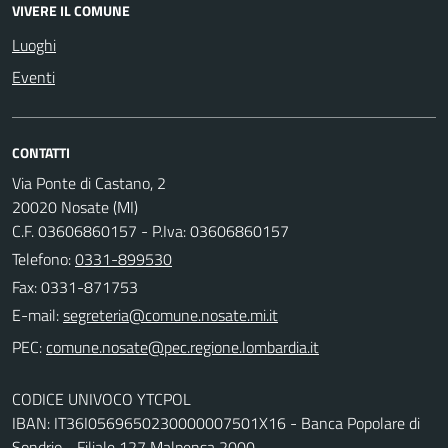
VIVERE IL COMUNE
Luoghi
Eventi
CONTATTI
Via Ponte di Castano, 2
20020 Nosate (MI)
C.F. 03606860157 - P.Iva: 03606860157
Telefono:
0331-899530
Fax: 0331-871753
E-mail:
PEC:
CODICE UNIVOCO YTCPOL
IBAN: IT36I0569650230000007501X16 - Banca Popolare di
Sondrio - Filiale 127 Malpensa 2000