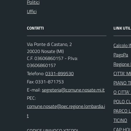
Politici
Uffici
CONTATTI
LINK UTIL
Via Ponte di Castano, 2
Calcolo 
20020 Nosate (MI)
PagoPa
C.F. 03606860157 - P.Iva:
Regione 
03606860157
Telefono:
0331-899530
CITTA' 
Fax: 0331-871753
PIANO 
E-mail:
O CITTA
PEC:
POLO C
PARCO 
TICINO
CAP HO
CODICE UNIVOCO YTCPOL