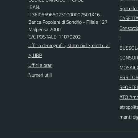
IBAN:
Spotello 
IT36I0569650230000007501X16 -
CASETTA
Banca Popolare di Sondrio - Filiale 127
Consorzio
Malpensa 2000
C/C POSTALE: 11879202
i
Ufficio demografici, stato civile, elettoral
BUSSOL
e, URP
CONSORZ
Uffici e orari
MOSAICO
Numeri utili
ERRITOR
SPORTEL
ATO Ambi
etropolit
menti dig