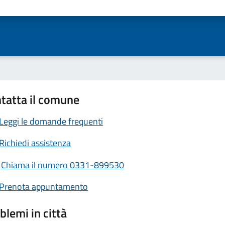
ta 1 stelle su 5
Valuta 2 stelle su 5
Valuta 3 stelle su 5
Valuta 4 stelle su 5
Valuta 5 stelle su 5
tatta il comune
Leggi le domande frequenti
Richiedi assistenza
Chiama il numero 0331-899530
Prenota appuntamento
blemi in città