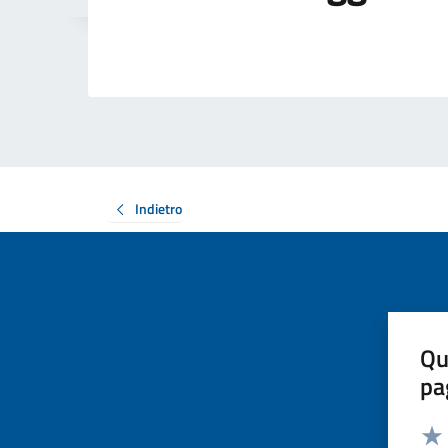
Indietro
Qu
pa
Valut