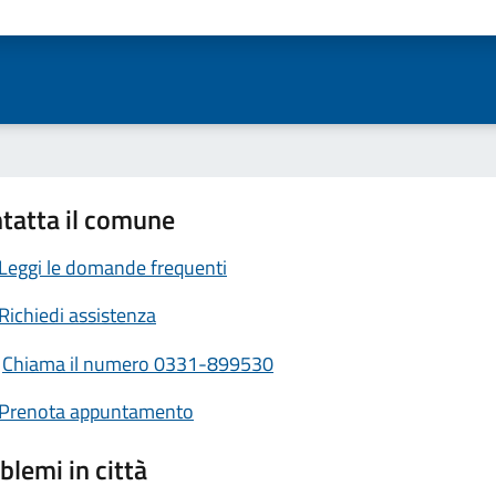
ta 1 stelle su 5
Valuta 2 stelle su 5
Valuta 3 stelle su 5
Valuta 4 stelle su 5
Valuta 5 stelle su 5
tatta il comune
Leggi le domande frequenti
Richiedi assistenza
Chiama il numero 0331-899530
Prenota appuntamento
blemi in città