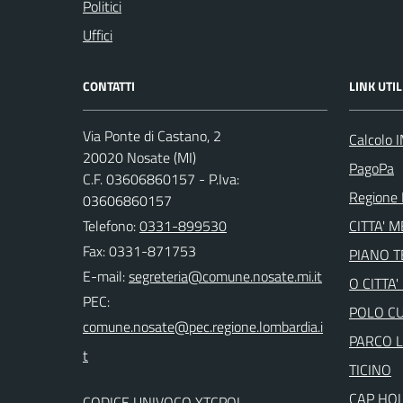
Politici
Uffici
CONTATTI
LINK UTIL
Via Ponte di Castano, 2
Calcolo 
20020 Nosate (MI)
PagoPa
C.F. 03606860157 - P.Iva:
Regione 
03606860157
Telefono:
0331-899530
CITTA' 
Fax: 0331-871753
PIANO 
E-mail:
O CITTA
PEC:
POLO C
PARCO 
TICINO
CAP HO
CODICE UNIVOCO YTCPOL