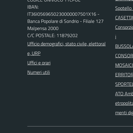
IBAN:
Spotello 
IT36I0569650230000007501X16 -
CASETTA
Banca Popolare di Sondrio - Filiale 127
Consorzio
Malpensa 2000
C/C POSTALE: 11879202
i
Ufficio demografici, stato civile, elettoral
BUSSOL
e, URP
CONSORZ
Uffici e orari
MOSAICO
Numeri utili
ERRITOR
SPORTEL
ATO Ambi
etropolit
menti dig