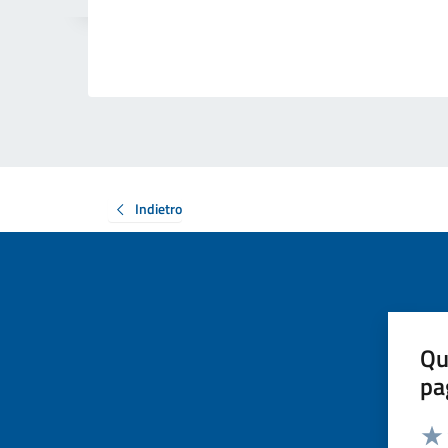
Indietro
Qu
pa
Valut