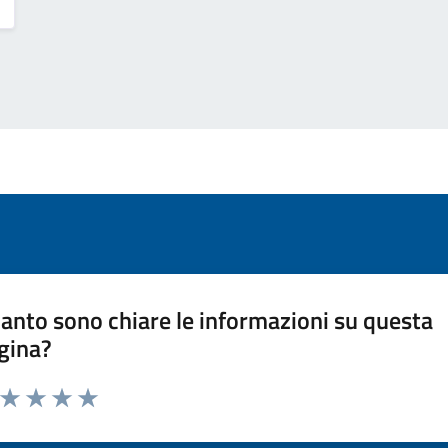
anto sono chiare le informazioni su questa
gina?
a da 1 a 5 stelle la pagina
ta 1 stelle su 5
Valuta 2 stelle su 5
Valuta 3 stelle su 5
Valuta 4 stelle su 5
Valuta 5 stelle su 5