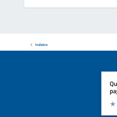
Indietro
Qu
pa
Valut
Valu