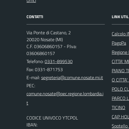
Uffici
CONTATTI
LINK UTIL
Via Ponte di Castano, 2
Calcolo 
20020 Nosate (MI)
PagoPa
C.F. 03606860157 - P.Iva:
Regione 
03606860157
Telefono:
0331-899530
CITTA' 
Fax: 0331-871753
PIANO 
E-mail:
O CITTA
PEC:
POLO C
PARCO 
TICINO
CAP HO
CODICE UNIVOCO YTCPOL
IBAN:
Spotello 