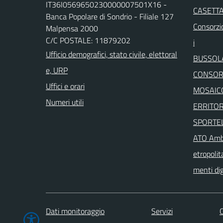
IT36I0569650230000007501X16 -
CASETTA
Banca Popolare di Sondrio - Filiale 127
Consorzio
Malpensa 2000
C/C POSTALE: 11879202
i
Ufficio demografici, stato civile, elettoral
BUSSOL
e, URP
CONSORZ
Uffici e orari
MOSAICO
Numeri utili
ERRITOR
SPORTEL
ATO Ambi
etropolit
menti dig
Dati monitoraggio
Servizi
C