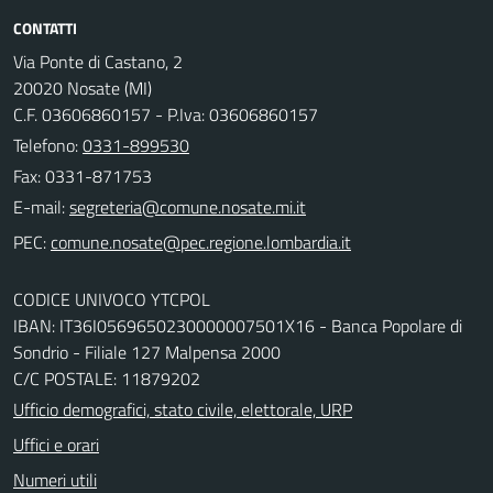
CONTATTI
Via Ponte di Castano, 2
20020 Nosate (MI)
C.F. 03606860157 - P.Iva: 03606860157
Telefono:
0331-899530
Fax: 0331-871753
E-mail:
PEC:
CODICE UNIVOCO YTCPOL
IBAN: IT36I0569650230000007501X16 - Banca Popolare di
Sondrio - Filiale 127 Malpensa 2000
C/C POSTALE: 11879202
Ufficio demografici, stato civile, elettorale, URP
Uffici e orari
Numeri utili